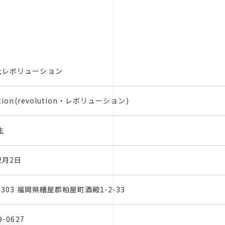
社レボリューション
ution(revolution・レボリューション)
生
2月2日
-2303 福岡県糟屋郡粕屋町酒殿1-2-33
9-0627